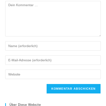
Kommentar
Gib
deinen
Namen
Gib
oder
deine
Benutzernamen
E-
Gib
zum
Mail-
deine
Kommentieren
Adresse
Website-
ein
zum
URL
Kommentieren
ein
ein
(optional)
Über Diese Website