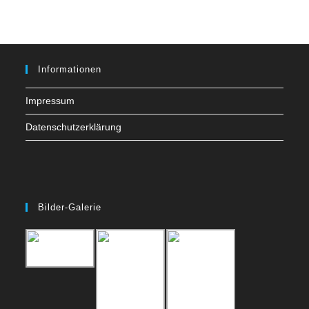
clo
the
sea
pan
Informationen
Impressum
Datenschutzerklärung
Bilder-Galerie