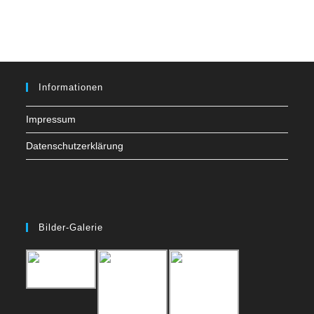
to
clo
the
sea
pan
Informationen
Impressum
Datenschutzerklärung
Bilder-Galerie