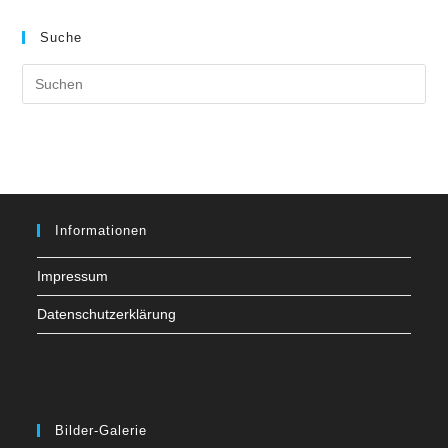
Suche
Pre
Es
to
clo
the
sea
pan
Informationen
Impressum
Datenschutzerklärung
Bilder-Galerie