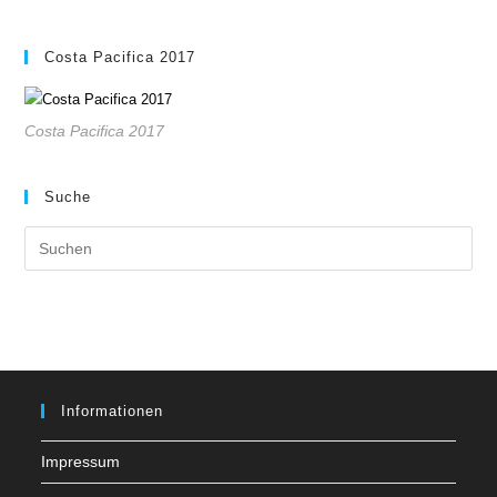
Costa Pacifica 2017
Costa Pacifica 2017
Suche
Pre
Es
to
clo
the
sea
pan
Informationen
Impressum