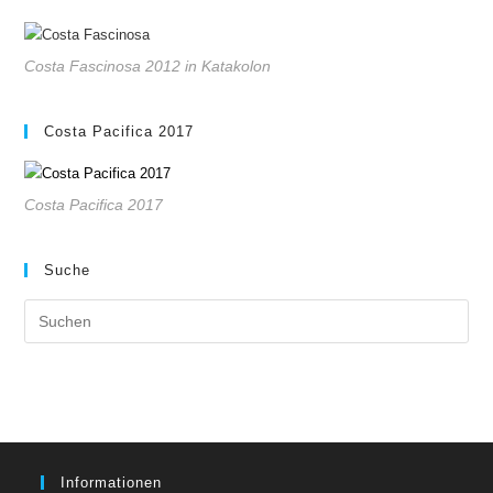
Costa Fascinosa 2012 in Katakolon
Costa Pacifica 2017
Costa Pacifica 2017
Suche
Pre
Es
to
clo
the
sea
pan
Informationen